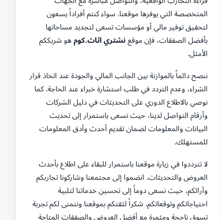
قراءة التجارب الواقعية، والتواصل مباشرة مع الجهات
المتخصصة التي يوفرها موقعنا. سواء كنتم أفراداً يسعون
لتحقيق توفير مالي أو مؤسسات تسعى لتجديد مساحاتها
بأفضل الصفقات، فإن موقع
نشتري اثاث.كوم
هو شريككم
الأمثل.
ننصح دائماً بالموازنة بين الجانب المالي والجودة عند اتخاذ قرار
الشراء، وعدم التردد في طلب استشارة خبراء عند الحاجة. كما
نوصي بالاطلاع الدوري على التحديثات في دليل الشركات
وأرقام التواصل لدينا، حيث نسعى باستمرار إلى تحديث
البيانات والمعلومات لضمان تقديم أحدث وأدق المعلومات
للمستهلك.
لا تترددوا في زيارة موقعنا باستمرار للبقاء على اطلاع بأحدث
العروض والتحديثات. انضموا إلى مجتمعنا وشاركونا تجاربكم
وآرائكم، حيث نسعى دوماً إلى تحسين خدماتنا لتلبية
احتياجاتكم وتوقعاتكم. شكراً لثقتكم بموقعنا ونتمنى لكم تجربة
تسوق ناجحة ومثمرة مع أفضل العروض والصفقات المتاحة