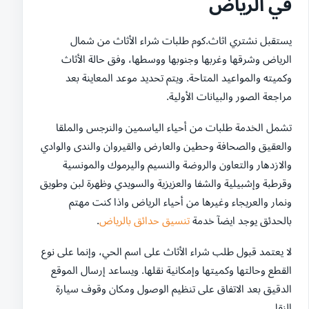
في الرياض
يستقبل نشتري اثاث.كوم طلبات شراء الأثاث من شمال
الرياض وشرقها وغربها وجنوبها ووسطها، وفق حالة الأثاث
وكميته والمواعيد المتاحة. ويتم تحديد موعد المعاينة بعد
مراجعة الصور والبيانات الأولية.
تشمل الخدمة طلبات من أحياء الياسمين والنرجس والملقا
والعقيق والصحافة وحطين والعارض والقيروان والندى والوادي
والازدهار والتعاون والروضة والنسيم واليرموك والمونسية
وقرطبة وإشبيلية والشفا والعزيزية والسويدي وظهرة لبن وطويق
ونمار والعريجاء وغيرها من أحياء الرياض واذا كنت مهتم
بالحدئق يوجد ايضآ خدمة
تنسيق حدائق بالرياض
.
لا يعتمد قبول طلب شراء الأثاث على اسم الحي، وإنما على نوع
القطع وحالتها وكميتها وإمكانية نقلها. ويساعد إرسال الموقع
الدقيق بعد الاتفاق على تنظيم الوصول ومكان وقوف سيارة
النقل.