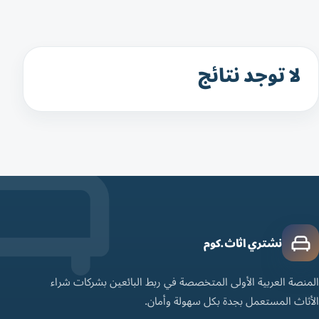
لا توجد نتائج
نشتري اثاث.كوم
المنصة العربية الأولى المتخصصة في ربط البائعين بشركات شراء
الأثاث المستعمل بجدة بكل سهولة وأمان.