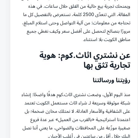
ويمنحك تجربة بيع خالية من القلق خلال ساعات. في هذه
المقالة، التي تتعدّى 2500 كلمة، نستعرض بالتفصيل كل ما
تحتاجه من معلومات: من آلية التواصل وحتى استلام المبلغ،
مرورًا بنصائح لتحصل على أفضل سعر وكيف نغطي جميع
مناطق الكويت بلا استثناء.
عن نشتري اثاث.كوم: هوية
تجارية تثق بها
رؤيتنا ورسالتنا
منذ اليوم الأول، وضعت نشتري اثاث.كوم هدفًا واضحًا: إنشاء
شبكة موثوقة وسريعة لـ شراء اثاث مستعمل الكويت تعتمد
على الشفافية والأسعار العادلة. لا نمتلك مخازن ضخمة؛ بل
اعتمدنا استراتيجية «بالقرب من العميل» عبر عدة فروع
صغيرة موزّعة على المحافظات والضواحي، ما يعني أننا نصل
إليك خلال أقل من ساعتين في أغلب الأحيان.