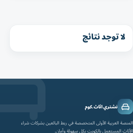
لا توجد نتائج
نشتري اثاث.كوم
المنصة العربية الأولى المتخصصة في ربط البائعين بشركات شراء
الأثاث المستعمل بالكويت بكل سهولة وأمان.