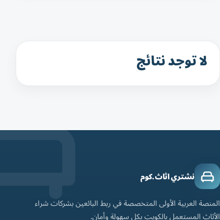
لا توجد نتائج
نشتري اثاث.كوم
المنصة العربية الأولى المتخصصة في ربط البائعين بشركات شراء
الأثاث المستعمل بالكويت بكل سهولة وأمان.