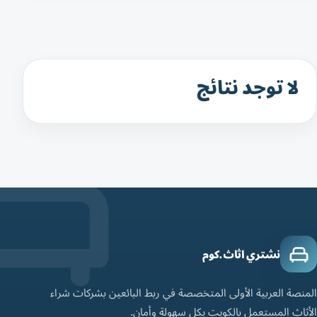
لا توجد نتائج
نشتري اثاث.كوم
المنصة العربية الأولى المتخصصة في ربط البائعين بشركات شراء
الأثاث المستعمل بالكويت بكل سهولة وأمان.