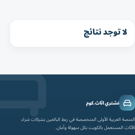
لا توجد نتائج
نشتري اثاث.كوم
المنصة العربية الأولى المتخصصة في ربط البائعين بشركات شراء
الأثاث المستعمل بالكويت بكل سهولة وأمان.