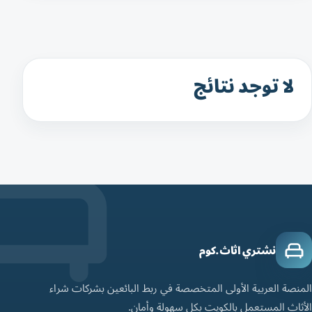
لا توجد نتائج
نشتري اثاث.كوم
المنصة العربية الأولى المتخصصة في ربط البائعين بشركات شراء
الأثاث المستعمل بالكويت بكل سهولة وأمان.