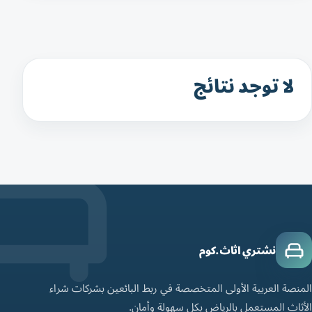
لا توجد نتائج
نشتري اثاث.كوم
المنصة العربية الأولى المتخصصة في ربط البائعين بشركات شراء
الأثاث المستعمل بالرياض بكل سهولة وأمان.