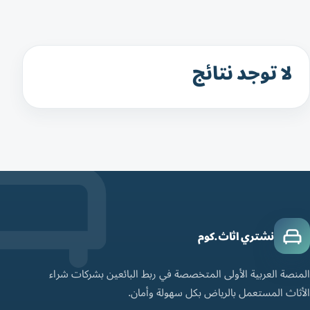
لا توجد نتائج
نشتري اثاث.كوم
المنصة العربية الأولى المتخصصة في ربط البائعين بشركات شراء
الأثاث المستعمل بالرياض بكل سهولة وأمان.