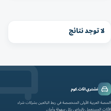
لا توجد نتائج
نشتري اثاث.كوم
المنصة العربية الأولى المتخصصة في ربط البائعين بشركات شراء
الأثاث المستعمل بالرياض بكل سهولة وأمان.