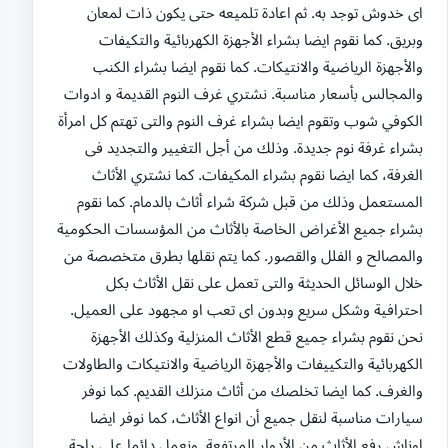
اى خدوش توجد به. ثم اعادة تلميعه حتى يكون ذات لمعان
وبريق. كما نقوم ايضا بشراء الأجهزة الكهربائية والتكيفات
والأجهزة الرياضية والانتيكات. كما نقوم ايضا بشراء الكنب
والمجالس بأسعار مناسبة. نشتري غرف النوم القديمة و ادوات
الكوفي شوب وتقوم ايضا بشراء غرف النوم والتى تهتم كل امرأة
بشراء غرفة نوم جديدة. وذلك من أجل التغيير والتجديد فى
الغرفة، كما ايضا نقوم بشراء المكيفات. كما نشتري الأثاث
المستعمل وذلك من قبل شركة شراء أثاث بالدمام. كما نقوم
بشراء جميع الأغراض الخاصة بالأثاث من المؤسسات الحكومية
والمصالح و الفلل والقصور. كما يتم نقلها بطرق متخصصة من
خلال الوسائل الحديثة والتى تعمل على نقل الأثاث بكل
احترافية وشكل سريع وبدون اى تعب او مجهود على العميل.
نحن نقوم بشراء جميع قطع الأثاث المنزلية وكذلك الأجهزة
الكهربائية والتكييفات والأجهزة الرياضية والانتيكات والطاولات
والغرف. كما ايضا تخلصك من أثاث منزلك القديم. كما نوفر
سيارات مناسبة لنقل جميع أن انواع الأثاث، كما نوفر ايضا
اوناش رفع الأثاث من الأدوار المرتفعة. ونعمل دائما على راحة