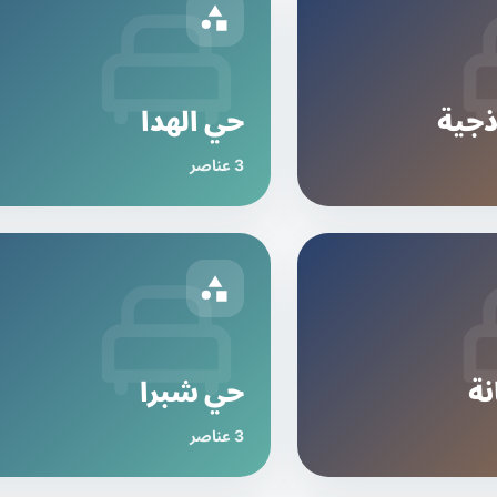
ذجية
حي الهدا
3 عناصر
ة
حي شبرا
3 عناصر