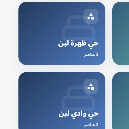
حي ظهرة لبن
3 عناصر
حي وادي لبن
3 عناصر