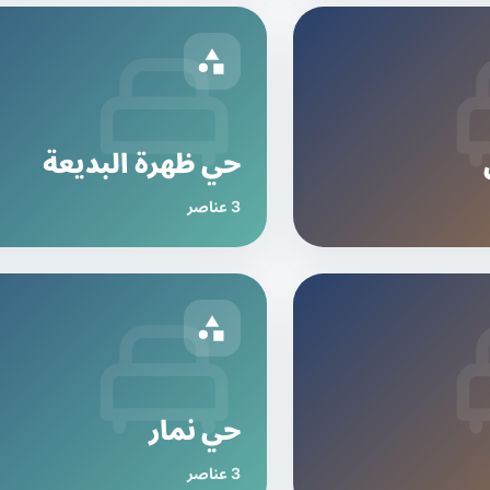
حي ظهرة البديعة
3 عناصر
حي نمار
3 عناصر