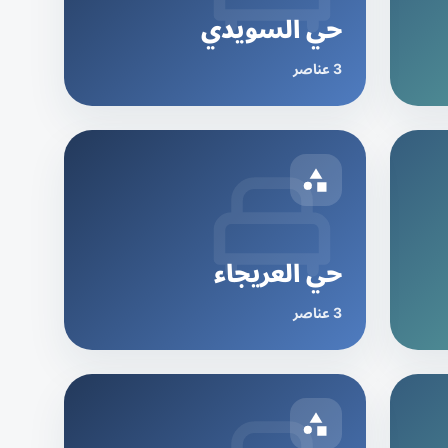
حي السويدي
3 عناصر
حي العريجاء
3 عناصر