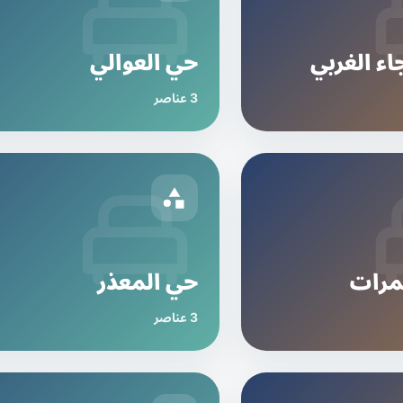
اء الغربي
حي العوالي
3 عناصر
مرات
حي المعذر
3 عناصر