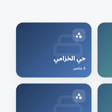
حي الخزامي
3 عناصر