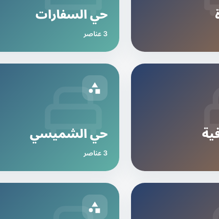
حي السفارات
3 عناصر
ية
حي الشميسي
3 عناصر