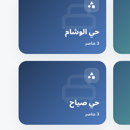
حي الوشام
3 عناصر
حي صياح
3 عناصر