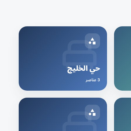
حي الخليج
3 عناصر