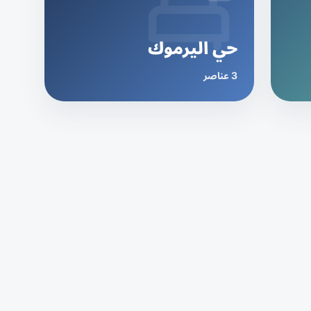
حي اليرموك
3 عناصر