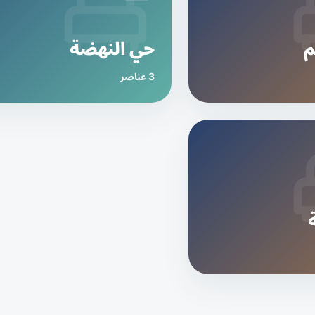
م
حي النهضة
3 عناصر