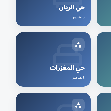
حي الريان
3 عناصر
حي المغزرات
3 عناصر