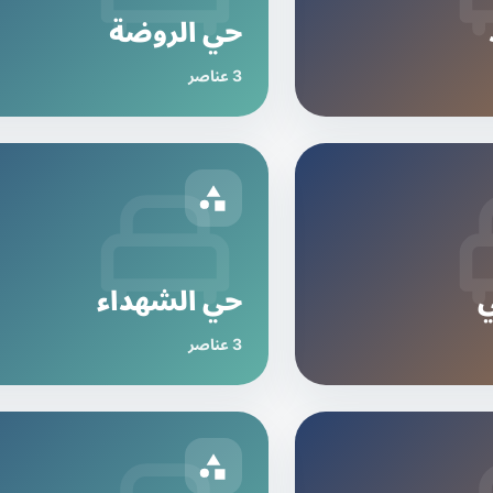
حي الروضة
3 عناصر
ي
حي الشهداء
3 عناصر