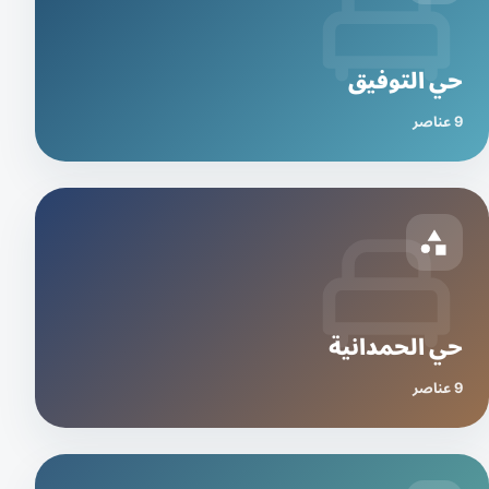
حي التوفيق
9 عناصر
حي الحمدانية
9 عناصر