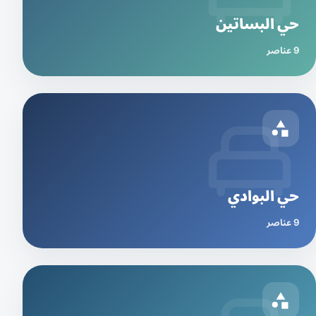
حي البساتين
9 عناصر
حي البوادي
9 عناصر