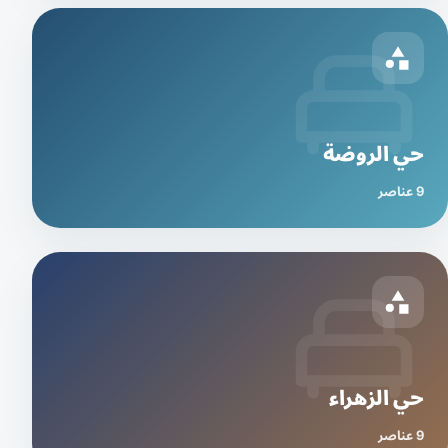
حي الروضة
9 عناصر
حي الزهراء
9 عناصر