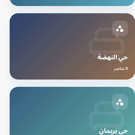
حي النهضة
9 عناصر
حي بريمان