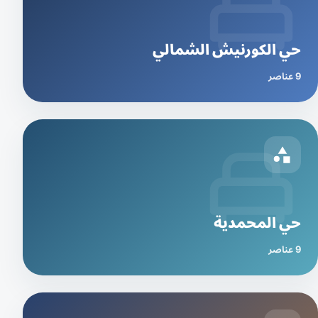
حي الكورنيش الشمالي
9 عناصر
حي المحمدية
9 عناصر