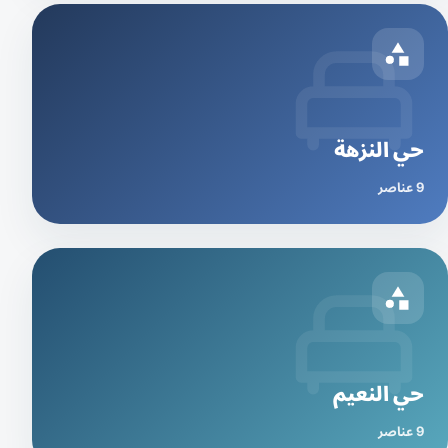
حي النزهة
9 عناصر
حي النعيم
9 عناصر